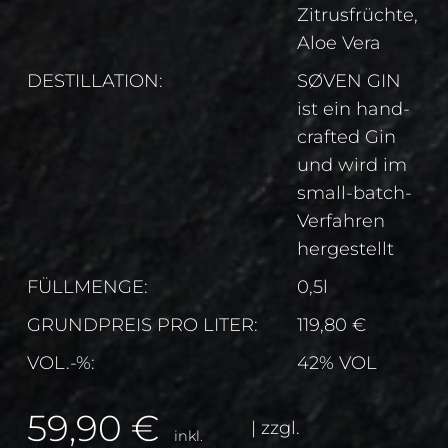
Zitrusfrüchte,
Aloe Vera
DESTILLATION:
SØVEN GIN
ist ein hand-
crafted Gin
und wird im
small-batch-
Verfahren
hergestellt
FÜLLMENGE:
0,5l
GRUNDPREIS PRO LITER:
119,80 €
VOL.-%:
42% VOL
59,90
€
| zzgl.
inkl.