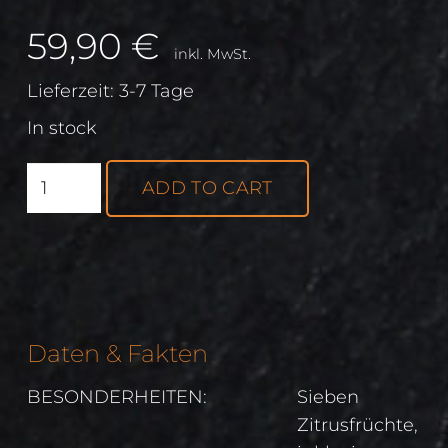
59,90
€
inkl. MwSt.
Lieferzeit:
3-7 Tage
In stock
Søven
ADD TO CART
Gin
quantity
Daten & Fakten
BESONDERHEITEN:
Sieben
Zitrusfrüchte,